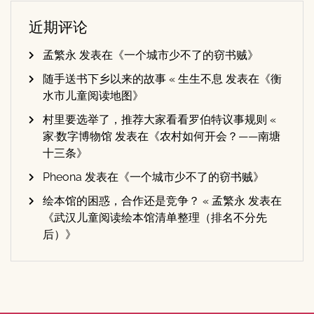
近期评论
孟繁永
发表在《
一个城市少不了的窃书贼
》
随手送书下乡以来的故事 « 生生不息
发表在《
衡
水市儿童阅读地图
》
村里要选举了，推荐大家看看罗伯特议事规则 «
家·数字博物馆
发表在《
农村如何开会？——南塘
十三条
》
Pheona
发表在《
一个城市少不了的窃书贼
》
绘本馆的困惑，合作还是竞争？ « 孟繁永
发表在
《
武汉儿童阅读绘本馆清单整理（排名不分先
后）
》