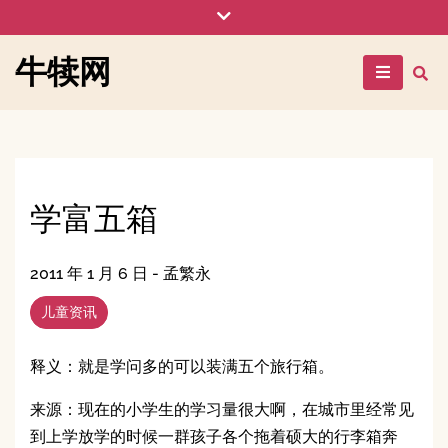
Skip
to
content
牛犊网
学富五箱
2011 年 1 月 6 日
-
孟繁永
儿童资讯
释义：就是学问多的可以装满五个旅行箱。
来源：现在的小学生的学习量很大啊，在城市里经常见
到上学放学的时候一群孩子各个拖着硕大的行李箱奔