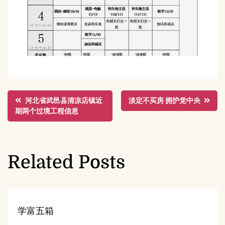
文
河北省武邑县清凉店镇近
淡定不买房 拥护党中央
期两个过境工程信息
章
导
Related Posts
航
学富五箱