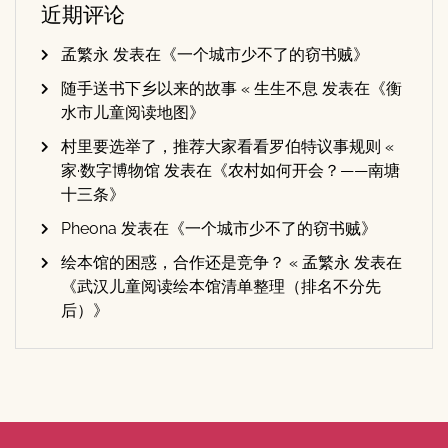
近期评论
孟繁永
发表在《
一个城市少不了的窃书贼
》
随手送书下乡以来的故事 « 生生不息
发表在《
衡
水市儿童阅读地图
》
村里要选举了，推荐大家看看罗伯特议事规则 «
家·数字博物馆
发表在《
农村如何开会？——南塘
十三条
》
Pheona
发表在《
一个城市少不了的窃书贼
》
绘本馆的困惑，合作还是竞争？ « 孟繁永
发表在
《
武汉儿童阅读绘本馆清单整理（排名不分先
后）
》