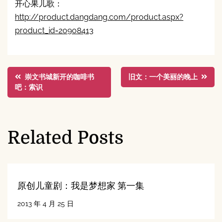
开心果儿歌：
http://product.dangdang.com/product.aspx?
product_id=20908413
文
崇文书城新开的咖啡书
旧文：一个美丽的晚上
吧：索识
章
导
Related Posts
航
原创儿童剧：我是梦想家 第一集
2013 年 4 月 25 日