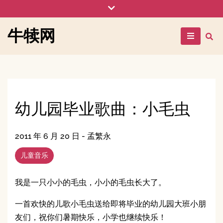
Skip
to
content
牛犊网
幼儿园毕业歌曲：小毛虫
2011 年 6 月 20 日
-
孟繁永
儿童音乐
我是一只小小的毛虫，小小的毛虫长大了。
一首欢快的儿歌小毛虫送给即将毕业的幼儿园大班小朋
友们，祝你们暑期快乐，小学也继续快乐！