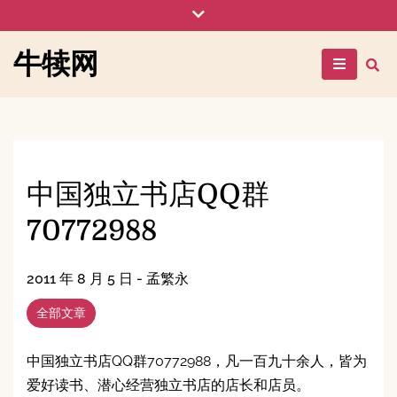
Skip
to
content
牛犊网
中国独立书店QQ群
70772988
2011 年 8 月 5 日
-
孟繁永
全部文章
中国独立书店QQ群70772988，凡一百九十余人，皆为
爱好读书、潜心经营独立书店的店长和店员。