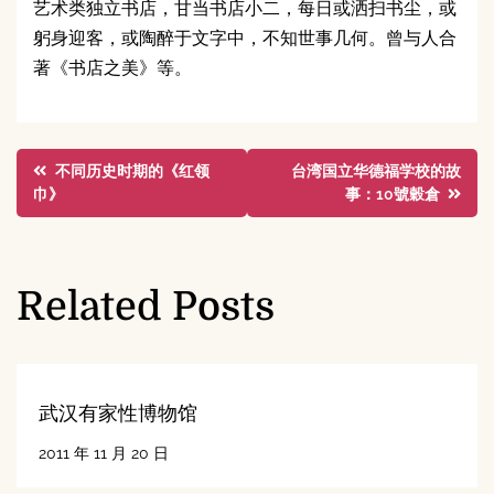
艺术类独立书店，甘当书店小二，每日或洒扫书尘，或
躬身迎客，或陶醉于文字中，不知世事几何。曾与人合
著《书店之美》等。
文
不同历史时期的《红领
台湾国立华德福学校的故
巾》
事：10號穀倉
章
导
Related Posts
航
武汉有家性博物馆
2011 年 11 月 20 日