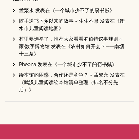
孟繁永
发表在《
一个城市少不了的窃书贼
》
随手送书下乡以来的故事 « 生生不息
发表在《
衡
水市儿童阅读地图
》
村里要选举了，推荐大家看看罗伯特议事规则 «
家·数字博物馆
发表在《
农村如何开会？——南塘
十三条
》
Pheona
发表在《
一个城市少不了的窃书贼
》
绘本馆的困惑，合作还是竞争？ « 孟繁永
发表在
《
武汉儿童阅读绘本馆清单整理（排名不分先
后）
》