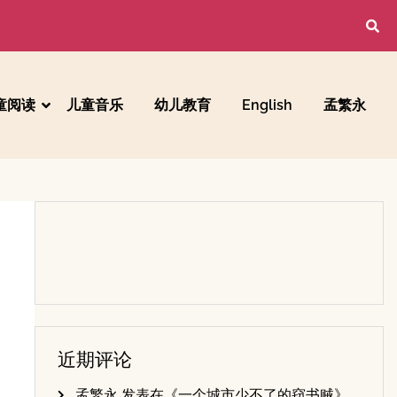
童阅读
儿童音乐
幼儿教育
English
孟繁永
近期评论
孟繁永
发表在《
一个城市少不了的窃书贼
》