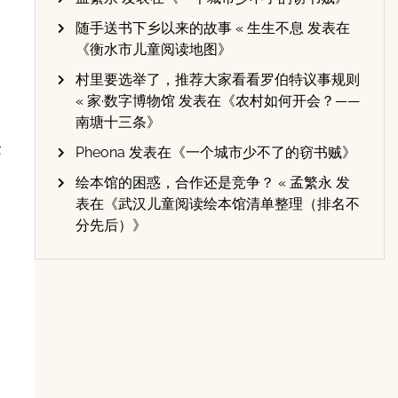
随手送书下乡以来的故事 « 生生不息
发表在
《
衡水市儿童阅读地图
》
村里要选举了，推荐大家看看罗伯特议事规则
« 家·数字博物馆
发表在《
农村如何开会？——
南塘十三条
》
念
Pheona
发表在《
一个城市少不了的窃书贼
》
绘本馆的困惑，合作还是竞争？ « 孟繁永
发
表在《
武汉儿童阅读绘本馆清单整理（排名不
分先后）
》