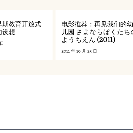
早期教育开放式
电影推荐：再见我们的
的设想
儿园 さよならぼくたち
ようちえん (2011)
 日
2011 年 10 月 25 日