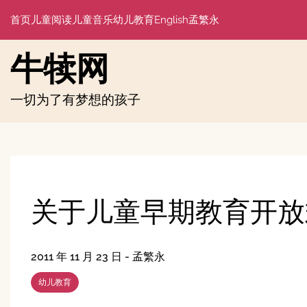
Skip
首页
儿童阅读
儿童音乐
幼儿教育
English
孟繁永
to
content
牛犊网
一切为了有梦想的孩子
关于儿童早期教育开放
2011 年 11 月 23 日
-
孟繁永
幼儿教育